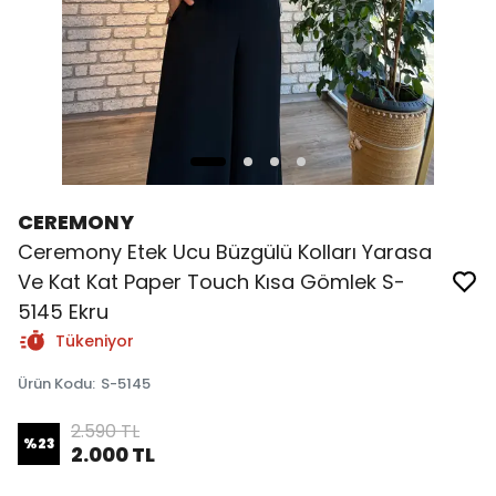
CEREMONY
Ceremony Etek Ucu Büzgülü Kolları Yarasa
Ve Kat Kat Paper Touch Kısa Gömlek S-
5145 Ekru
Tükeniyor
Ürün Kodu
:
S-5145
2.590 TL
%
23
2.000 TL