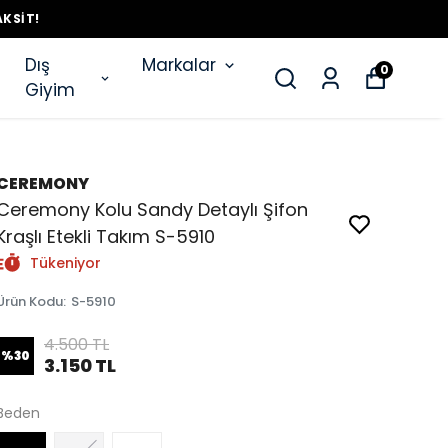
AKSIT!
Dış
Markalar
0
Giyim
CEREMONY
Ceremony Kolu Sandy Detaylı Şifon
Kraşlı Etekli Takım S-5910
Tükeniyor
Ürün Kodu
:
S-5910
4.500 TL
%
30
3.150 TL
Beden