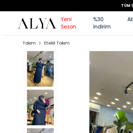
TÜM Ü
Yeni
%30
Ab
Sezon
İndirim
Takım
Etekli Takım