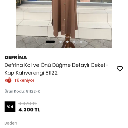
DEFRİNA
Defrina Kol ve Önü Düğme Detaylı Ceket-
Kap Kahverengi 81122
Tükeniyor
Ürün Kodu
:
81122-K
4.470 TL
%
4
4.300 TL
Beden