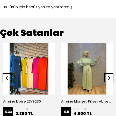
Bu ürün için henüz yorum yapılmamış.
Çok Satanlar
Armine Elbise 23Y9230
Armine Manşeti Piliseli Abiye Elbise 23Y9617
3.000 TL
5.200 TL
%
22
%
8
2.350 TL
4.800 TL