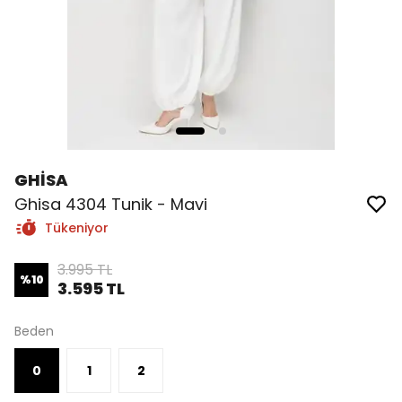
GHİSA
Ghisa 4304 Tunik - Mavi
Tükeniyor
3.995 TL
%
10
3.595 TL
Beden
0
1
2