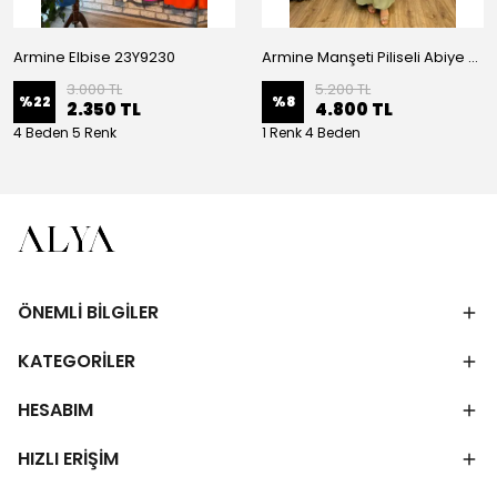
Armine Elbise 23Y9230
Armine Manşeti Piliseli Abiye Elbise 23Y9617
3.000 TL
5.200 TL
%
22
%
8
2.350 TL
4.800 TL
4 Beden 5 Renk
1 Renk 4 Beden
ÖNEMLİ BİLGİLER
KATEGORİLER
HESABIM
HIZLI ERİŞİM