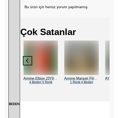
Bu ürün için henüz yorum yapılmamış.
Çok Satanlar
mony
Armine Elbise 23Y9230
Armine Manşeti Piliseli Abiye Elbise 23Y9617
4 Beden 5 Renk
1 Renk 4 Beden
2 Be
Ceremony Etek Ucu Büzgülü Kolları Yarasa Ve Kat Kat Paper Touch Kısa Gömlek S-5145 Ekru
eden
BEDEN