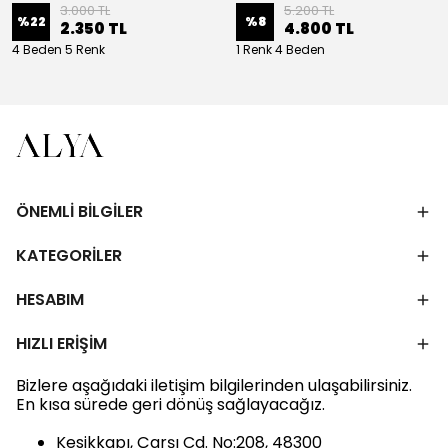
3.000 TL
5.200 TL
%
22
%
8
2.350 TL
4.800 TL
4 Beden 5 Renk
1 Renk 4 Beden
ÖNEMLİ BİLGİLER
KATEGORİLER
HESABIM
HIZLI ERİŞİM
Bizlere aşağıdaki iletişim bilgilerinden ulaşabilirsiniz.
En kısa sürede geri dönüş sağlayacağız.
Kesikkapı, Çarşı Cd. No:208, 48300