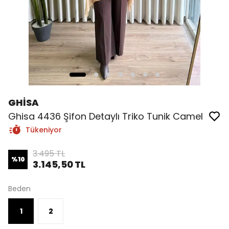
GHİSA
Ghisa 4436 Şifon Detaylı Triko Tunik Camel
Tükeniyor
3.495 TL
%
10
3.145,50 TL
Beden
1
2