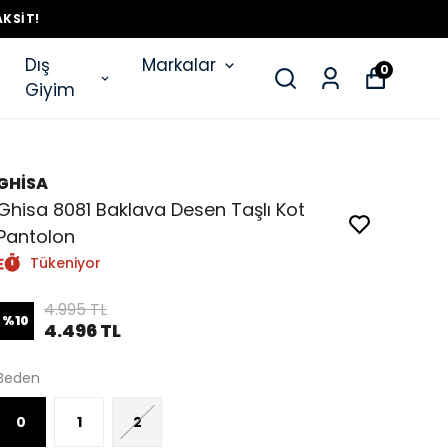
AKSIT!
Dış
Markalar
0
Giyim
GHİSA
Ghisa 8081 Baklava Desen Taşlı Kot
Pantolon
Tükeniyor
4.995 TL
%
10
4.496 TL
Beden
0
1
2