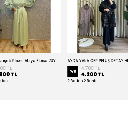
Armine Manşeti Piliseli Abiye Elbise 23Y9617
AYDA YAKA CEP PELUŞ DETAY H
200 TL
4.700 TL
%
11
800 TL
4.200 TL
eden
2 Beden 2 Renk