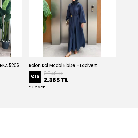
IRKA 5265
Balon Kol Modal Elbise - Lacivert
Balon K
2.649 TL
%
10
%
10
2.385 TL
2 Beden
2 Bede