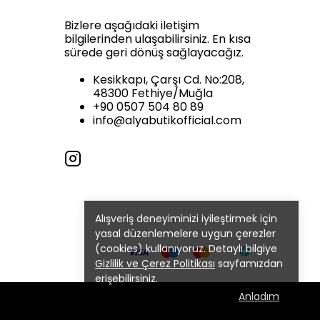
Bizlere aşağıdaki iletişim
bilgilerinden ulaşabilirsiniz. En kısa
sürede geri dönüş sağlayacağız.
Kesikkapı, Çarşı Cd. No:208,
48300 Fethiye/Muğla
+90 0507 504 80 89
info@alyabutikofficial.com
Alışveriş deneyiminizi iyileştirmek için
yasal düzenlemelere uygun çerezler
(cookies) kullanıyoruz. Detaylı bilgiye
Gizlilik ve Çerez Politikası
sayfamızdan
erişebilirsiniz.
Anladım