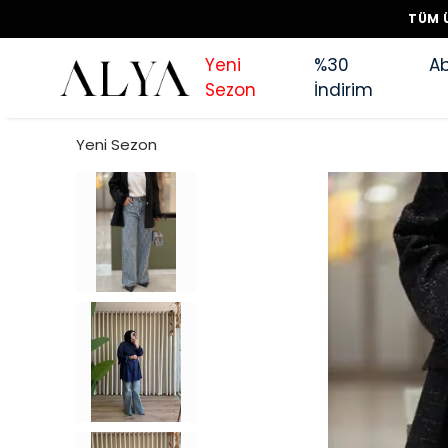
TÜM Ü
Yeni
%30
Ab
Sezon
İndirim
Yeni Sezon