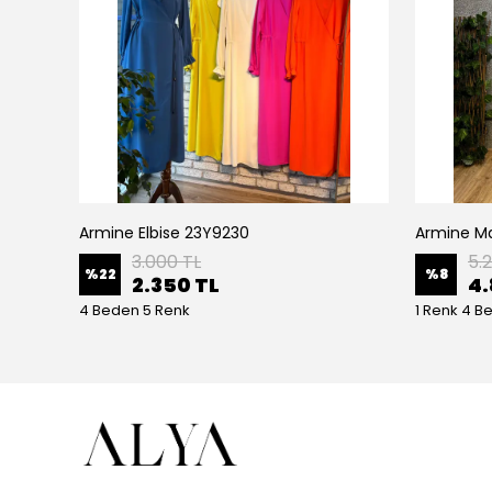
Armine Elbise 23Y9230
Ceremony Etek Ucu Büzgülü Kolları Yarasa Ve Kat Kat Paper Touch Kısa Gömlek S-5145 Ekru
3.000 TL
5.
%
22
%
8
2.350 TL
4.
4 Beden 5 Renk
1 Renk 4 B