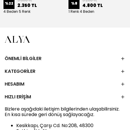
3.000 TL
5.200 TL
%
22
%
8
2.350 TL
4.800 TL
4 Beden 5 Renk
1 Renk 4 Beden
ÖNEMLİ BİLGİLER
KATEGORİLER
HESABIM
HIZLI ERİŞİM
Bizlere aşağıdaki iletişim bilgilerinden ulaşabilirsiniz.
En kısa sürede geri dönüş sağlayacağız.
Kesikkapı, Çarşı Cd. No:208, 48300