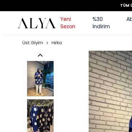
TÜM Ü
Yeni
%30
Ab
Sezon
İndirim
Üst Giyim
Hırka