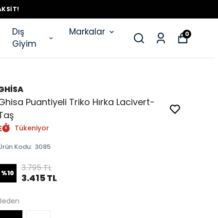
AKSIT!
Dış
Markalar
0
Giyim
GHİSA
Ghisa Puantiyeli Triko Hırka Lacivert-
Taş
Tükeniyor
Ürün Kodu
:
3085
3.795 TL
%
10
3.415 TL
Beden