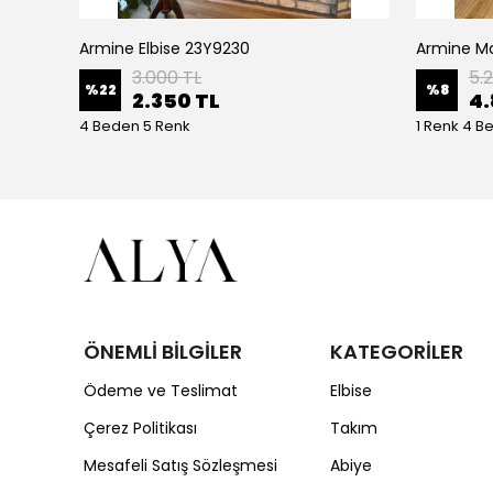
Armine Elbise 23Y9230
Ceremony Etek Ucu Büzgülü Kolları Yarasa Ve Kat Kat Paper Touch Kısa Gömlek S-5145 Ekru
3.000 TL
5.
%
22
%
8
2.350 TL
4.
4 Beden 5 Renk
1 Renk 4 B
ÖNEMLİ BİLGİLER
KATEGORİLER
Ödeme ve Teslimat
Elbise
Çerez Politikası
Takım
Mesafeli Satış Sözleşmesi
Abiye