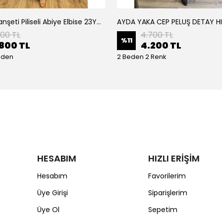
Armine Manşeti Piliseli Abiye Elbise 23Y9617
AYDA YAKA CEP PELUŞ DETAY H
200 TL
4.700 TL
%
11
800 TL
4.200 TL
eden
2 Beden 2 Renk
HESABIM
HIZLI ERİŞİM
Hesabım
Favorilerim
Üye Girişi
Siparişlerim
Üye Ol
Sepetim