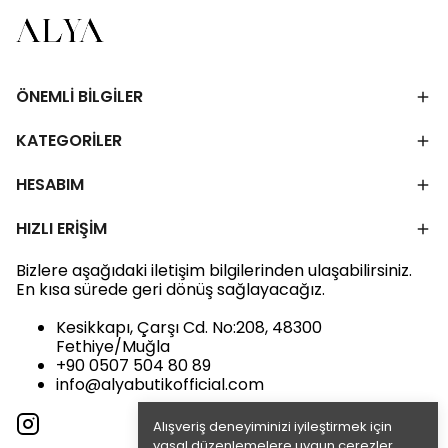
ÖNEMLİ BİLGİLER
KATEGORİLER
HESABIM
HIZLI ERİŞİM
Bizlere aşağıdaki iletişim bilgilerinden ulaşabilirsiniz.
En kısa sürede geri dönüş sağlayacağız.
Kesikkapı, Çarşı Cd. No:208, 48300
Fethiye/Muğla
+90 0507 504 80 89
info@alyabutikofficial.com
Alışveriş deneyiminizi iyileştirmek için
yasal düzenlemelere uygun çerezler