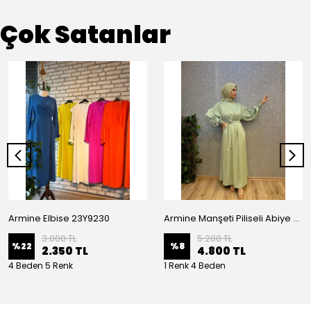
Çok Satanlar
Armine Elbise 23Y9230
Armine Manşeti Piliseli Abiye Elbise 23Y9617
3.000 TL
5.200 TL
%
22
%
8
2.350 TL
4.800 TL
4 Beden 5 Renk
1 Renk 4 Beden