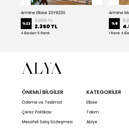
Armine Elbise 23Y9230
Ceremony Etek Ucu Büzgülü Kolları Yarasa Ve Kat Kat Paper Touch Kısa Gömlek S-5145 Ekru
3.000 TL
5.
%
22
%
8
2.350 TL
4.
4 Beden 5 Renk
1 Renk 4 B
ÖNEMLİ BİLGİLER
KATEGORİLER
Ödeme ve Teslimat
Elbise
Çerez Politikası
Takım
Mesafeli Satış Sözleşmesi
Abiye