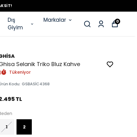
AKSIT!
Dış
Markalar
0
Giyim
GHİSA
Ghisa Selanik Triko Bluz Kahve
Tükeniyor
Ürün Kodu
:
GSBASİC4368
2.495 TL
Beden
1
2