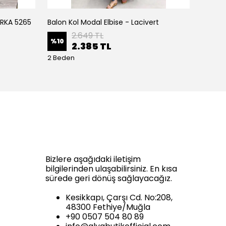
IRKA 5265
Balon Kol Modal Elbise - Lacivert
Balon K
2.649 TL
%
10
%
10
2.385 TL
2 Beden
2 Bede
Bizlere aşağıdaki iletişim
bilgilerinden ulaşabilirsiniz. En kısa
sürede geri dönüş sağlayacağız.
Kesikkapı, Çarşı Cd. No:208,
48300 Fethiye/Muğla
+90 0507 504 80 89