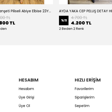
Armine Manşeti Piliseli Abiye Elbise 23Y9617
AYDA YAKA CEP PELUŞ DETAY H
200 TL
4.700 TL
%
11
800 TL
4.200 TL
eden
2 Beden 2 Renk
HESABIM
HIZLI ERİŞİM
Hesabım
Favorilerim
Üye Girişi
Siparişlerim
Üye Ol
Sepetim