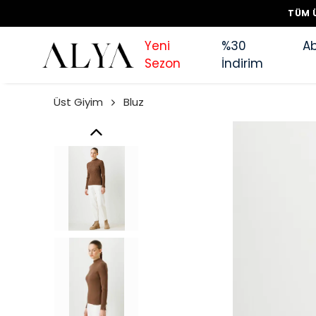
TÜM Ü
Yeni
%30
Ab
Sezon
İndirim
Üst Giyim
Bluz