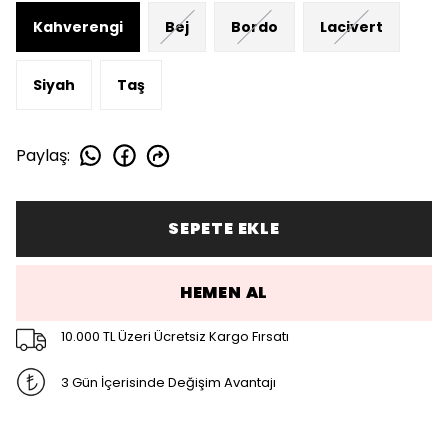
Kahverengi
Bej
Bordo
Lacivert
Siyah
Taş
Paylaş
:
SEPETE EKLE
HEMEN AL
10.000 TL Üzeri Ücretsiz Kargo Fırsatı
3 Gün İçerisinde Değişim Avantajı