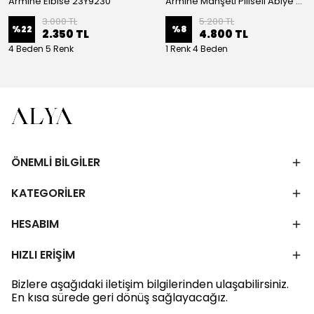
Armine Elbise 23Y9230
Armine Manşeti Piliseli Abiye Elbise 23Y9617
3.000 TL
5.200 TL
%
22
%
8
2.350 TL
4.800 TL
4 Beden 5 Renk
1 Renk 4 Beden
ÖNEMLİ BİLGİLER
KATEGORİLER
HESABIM
HIZLI ERİŞİM
Bizlere aşağıdaki iletişim bilgilerinden ulaşabilirsiniz.
En kısa sürede geri dönüş sağlayacağız.