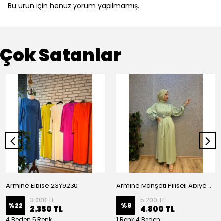
Bu ürün için henüz yorum yapılmamış.
Çok Satanlar
Armine Elbise 23Y9230
Armine Manşeti Piliseli Abiye Elbise 23Y9617
3.000 TL
5.200 TL
%
22
%
8
2.350 TL
4.800 TL
4 Beden 5 Renk
1 Renk 4 Beden