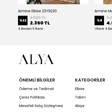
Armine Elbise 23Y9230
Ceremony Etek Ucu Büzgülü Kolları Yarasa Ve Kat Kat Paper Touch Kısa Gömlek S-5145 Ekru
3.000 TL
5.
%
22
%
8
2.350 TL
4.
4 Beden 5 Renk
1 Renk 4 B
ÖNEMLİ BİLGİLER
KATEGORİLER
Ödeme ve Teslimat
Elbise
Çerez Politikası
Takım
Mesafeli Satış Sözleşmesi
Abiye