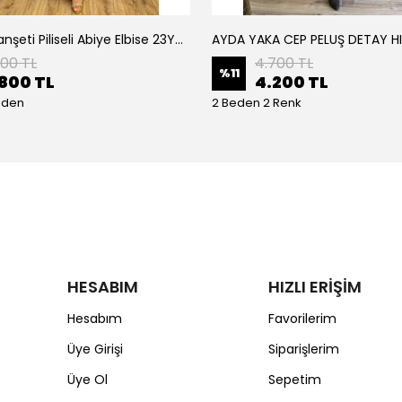
Armine Manşeti Piliseli Abiye Elbise 23Y9617
AYDA YAKA CEP PELUŞ DETAY H
200 TL
4.700 TL
%
11
800 TL
4.200 TL
eden
2 Beden 2 Renk
HESABIM
HIZLI ERİŞİM
Hesabım
Favorilerim
Üye Girişi
Siparişlerim
Üye Ol
Sepetim