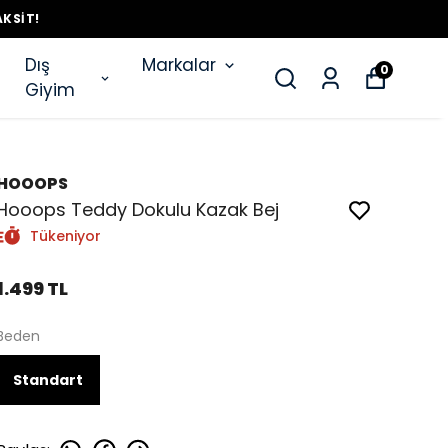
AKSIT!
Dış
Markalar
0
Giyim
HOOOPS
Hooops Teddy Dokulu Kazak Bej
Tükeniyor
1.499 TL
Beden
Standart