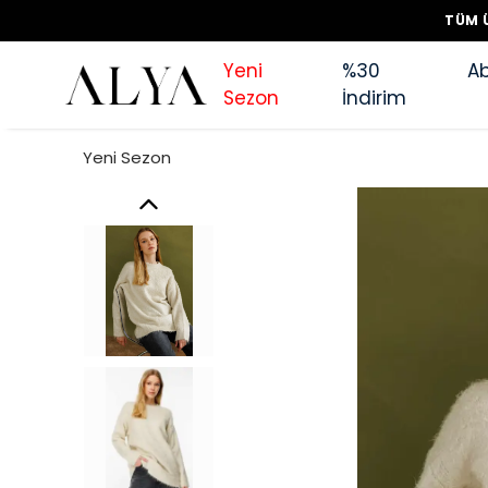
TÜM Ü
Yeni
%30
Ab
Sezon
İndirim
Yeni Sezon