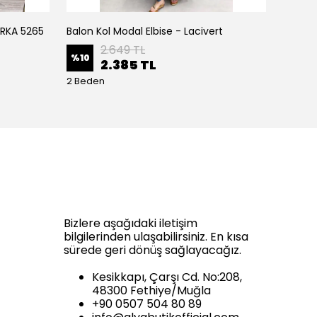
IRKA 5265
Balon Kol Modal Elbise - Lacivert
Balon K
2.649 TL
%
10
%
10
2.385 TL
2 Beden
2 Bede
Bizlere aşağıdaki iletişim
bilgilerinden ulaşabilirsiniz. En kısa
sürede geri dönüş sağlayacağız.
Kesikkapı, Çarşı Cd. No:208,
48300 Fethiye/Muğla
+90 0507 504 80 89