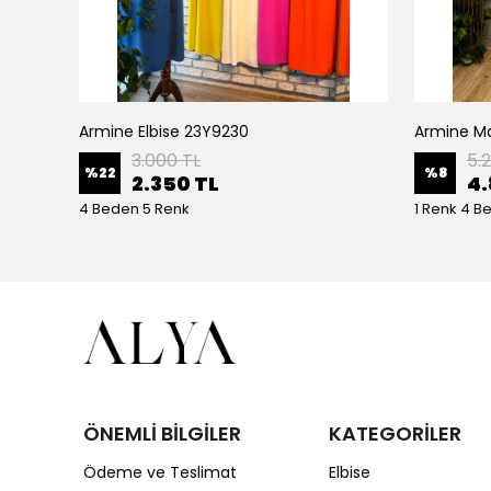
Armine Elbise 23Y9230
Ceremony Etek Ucu Büzgülü Kolları Yarasa Ve Kat Kat Paper Touch Kısa Gömlek S-5145 Ekru
3.000 TL
5.
%
22
%
8
2.350 TL
4.
4 Beden 5 Renk
1 Renk 4 B
ÖNEMLİ BİLGİLER
KATEGORİLER
Ödeme ve Teslimat
Elbise