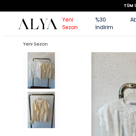
TÜM Ü
Yeni
%30
Ab
Sezon
İndirim
Yeni Sezon