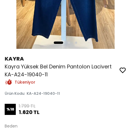
KAYRA
Kayra Yüksek Bel Denim Pantolon Lacivert
KA-A24-19040-11
Tükeniyor
Ürün Kodu
:
KA-A24-19040-11
1.799 TL
%
10
1.620 TL
Beden