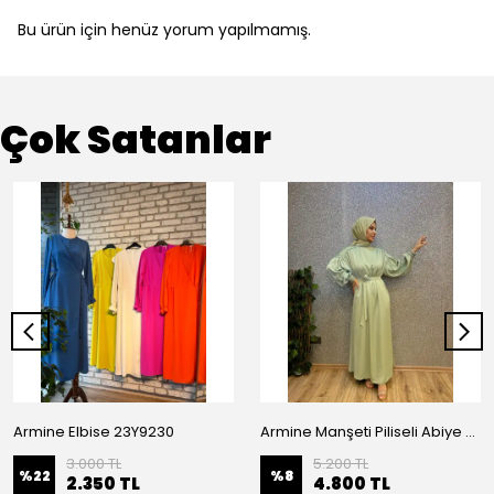
Bu ürün için henüz yorum yapılmamış.
Çok Satanlar
Armine Elbise 23Y9230
Armine Manşeti Piliseli Abiye Elbise 23Y9617
3.000 TL
5.200 TL
%
22
%
8
2.350 TL
4.800 TL