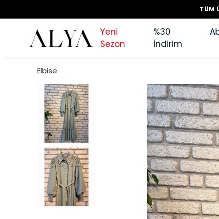
TÜM 
Yeni
%30
Ab
Sezon
İndirim
Elbise