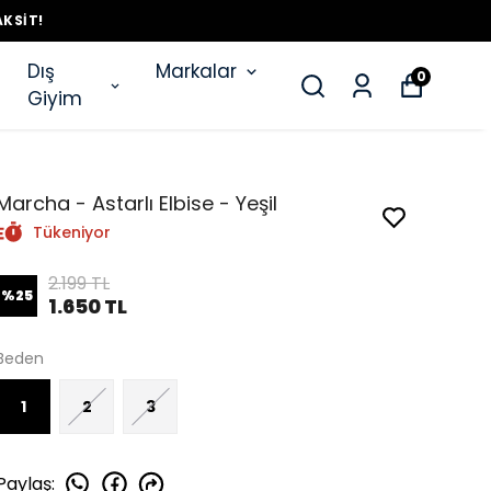
AKSIT!
Dış
Markalar
0
Giyim
Marcha - Astarlı Elbise - Yeşil
Tükeniyor
2.199 TL
%
25
1.650 TL
Beden
1
2
3
Paylaş
: