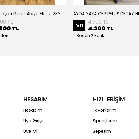
Armine Manşeti Piliseli Abiye Elbise 23Y9617
AYDA YAKA CEP PELUŞ DETAY H
200 TL
4.700 TL
%
11
800 TL
4.200 TL
eden
2 Beden 2 Renk
HESABIM
HIZLI ERİŞİM
Hesabım
Favorilerim
Üye Girişi
Siparişlerim
Üye Ol
Sepetim