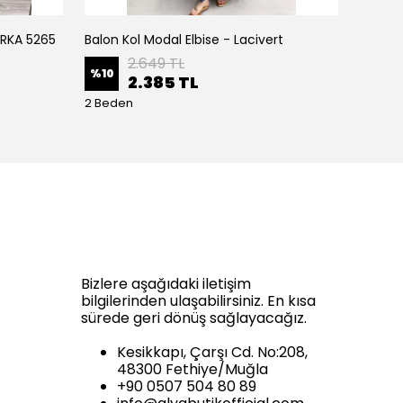
IRKA 5265
Balon Kol Modal Elbise - Lacivert
Balon K
2.649 TL
%
10
%
10
2.385 TL
2 Beden
2 Bede
Bizlere aşağıdaki iletişim
bilgilerinden ulaşabilirsiniz. En kısa
sürede geri dönüş sağlayacağız.
Kesikkapı, Çarşı Cd. No:208,
48300 Fethiye/Muğla
+90 0507 504 80 89