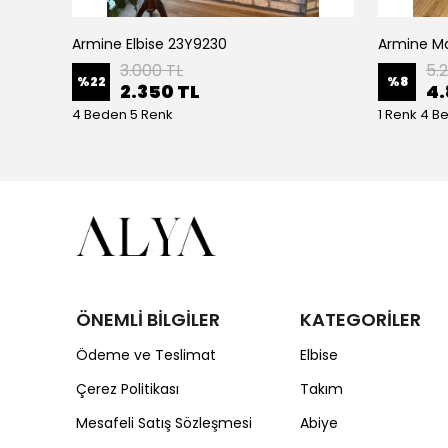
Armine Elbise 23Y9230
Ceremony Etek Ucu Büzgülü Kolları Yarasa Ve Kat Kat Paper Touch Kısa Gömlek S-5145 Ekru
3.000 TL
5.
%
22
%
8
2.350 TL
4.
4 Beden 5 Renk
1 Renk 4 B
ÖNEMLİ BİLGİLER
KATEGORİLER
Ödeme ve Teslimat
Elbise
Çerez Politikası
Takım
Mesafeli Satış Sözleşmesi
Abiye