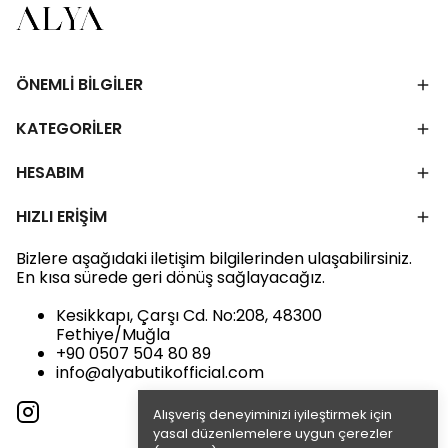
ÖNEMLİ BİLGİLER
KATEGORİLER
HESABIM
HIZLI ERİŞİM
Bizlere aşağıdaki iletişim bilgilerinden ulaşabilirsiniz.
En kısa sürede geri dönüş sağlayacağız.
Kesikkapı, Çarşı Cd. No:208, 48300
Fethiye/Muğla
+90 0507 504 80 89
info@alyabutikofficial.com
Alışveriş deneyiminizi iyileştirmek için
yasal düzenlemelere uygun çerezler