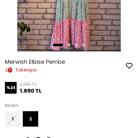
Merwish Elbise Pembe
Tükeniyor
2.199 TL
%
23
1.690 TL
Beden
1
2