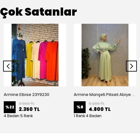
Çok Satanlar
Armine Elbise 23Y9230
Armine Manşeti Piliseli Abiye Elbise 23Y9617
3.000 TL
5.200 TL
%
22
%
8
2.350 TL
4.800 TL
4 Beden 5 Renk
1 Renk 4 Beden