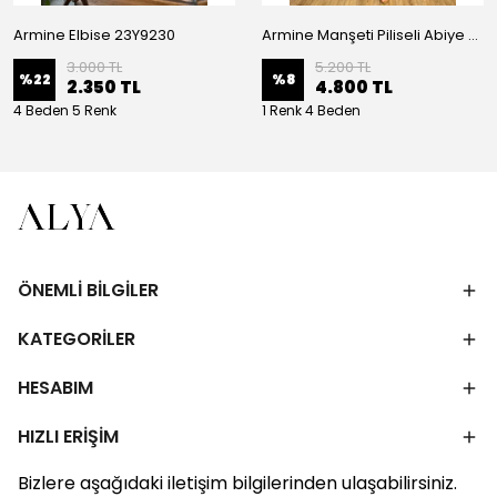
Armine Elbise 23Y9230
Armine Manşeti Piliseli Abiye Elbise 23Y9617
3.000 TL
5.200 TL
%
22
%
8
2.350 TL
4.800 TL
4 Beden 5 Renk
1 Renk 4 Beden
ÖNEMLİ BİLGİLER
KATEGORİLER
HESABIM
HIZLI ERİŞİM
Bizlere aşağıdaki iletişim bilgilerinden ulaşabilirsiniz.