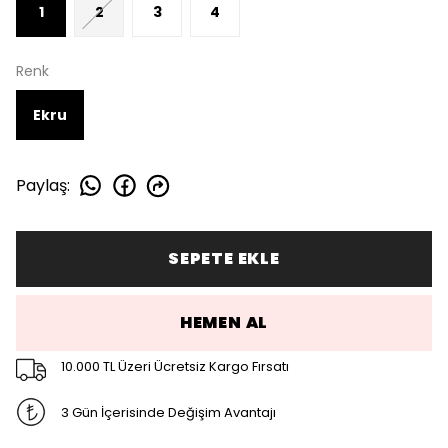
1
2
3
4
Renk
Ekru
Paylaş
:
SEPETE EKLE
HEMEN AL
10.000 TL Üzeri Ücretsiz Kargo Fırsatı
3 Gün İçerisinde Değişim Avantajı