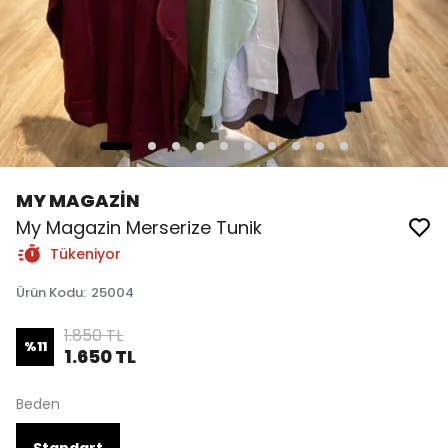
MY MAGAZİN
My Magazin Merserize Tunik
Tükeniyor
Ürün Kodu
:
25004
1.850 TL
%
11
1.650 TL
Beden
Standart