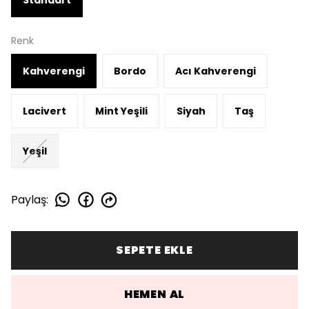
Renk
Kahverengi
Bordo
Acı Kahverengi
Lacivert
Mint Yeşili
Siyah
Taş
Yeşil
Paylaş
:
SEPETE EKLE
HEMEN AL