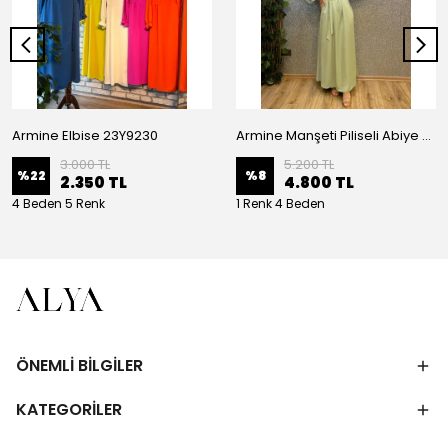
Armine Elbise 23Y9230
Armine Manşeti Piliseli Abiye Elbise 23Y9617
3.000 TL
5.200 TL
%
22
%
8
2.350 TL
4.800 TL
4 Beden 5 Renk
1 Renk 4 Beden
ÖNEMLİ BİLGİLER
KATEGORİLER