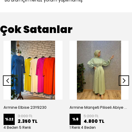
Bu ürün için henüz yorum yapılmamış.
Çok Satanlar
Armine Elbise 23Y9230
Armine Manşeti Piliseli Abiye Elbise 23Y9617
3.000 TL
5.200 TL
%
22
%
8
2.350 TL
4.800 TL
4 Beden 5 Renk
1 Renk 4 Beden