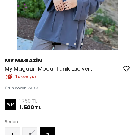
MY MAGAZİN
My Magazin Modal Tunik Lacivert
Tükeniyor
Ürün Kodu
:
7408
1.750 TL
%
14
1.500 TL
Beden
1
2
3