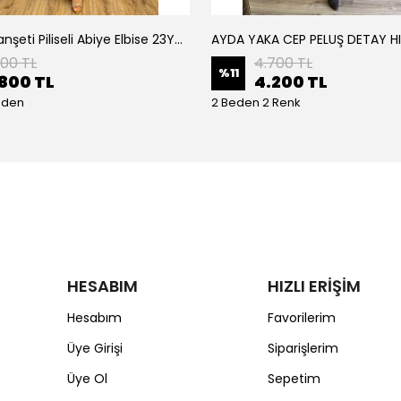
Armine Manşeti Piliseli Abiye Elbise 23Y9617
AYDA YAKA CEP PELUŞ DETAY H
200 TL
4.700 TL
%
11
800 TL
4.200 TL
eden
2 Beden 2 Renk
HESABIM
HIZLI ERİŞİM
Hesabım
Favorilerim
Üye Girişi
Siparişlerim
Üye Ol
Sepetim