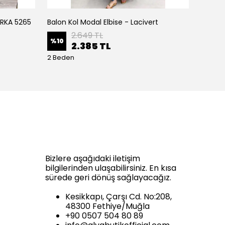
IRKA 5265
Balon Kol Modal Elbise - Lacivert
Balon K
2.649 TL
%
10
%
10
2.385 TL
2 Beden
2 Bede
Bizlere aşağıdaki iletişim
bilgilerinden ulaşabilirsiniz. En kısa
sürede geri dönüş sağlayacağız.
Kesikkapı, Çarşı Cd. No:208,
48300 Fethiye/Muğla
+90 0507 504 80 89