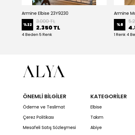
Armine Elbise 23Y9230
Ceremony Etek Ucu Büzgülü Kolları Yarasa Ve Kat Kat Paper Touch Kısa Gömlek S-5145 Ekru
3.000 TL
5.
%
22
%
8
2.350 TL
4.
4 Beden 5 Renk
1 Renk 4 B
ÖNEMLİ BİLGİLER
KATEGORİLER
Ödeme ve Teslimat
Elbise
Çerez Politikası
Takım
Mesafeli Satış Sözleşmesi
Abiye