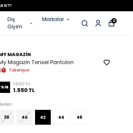
AKSIT!
Dış
Markalar
0
Giyim
MY MAGAZİN
My Magazin Tensel Pantolon
Tükeniyor
1.850 TL
%
16
1.550 TL
Beden
38
40
42
44
46