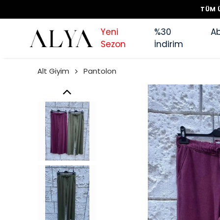
TÜM Ü
Yeni
%30
Ab
Sezon
İndirim
Alt Giyim
Pantolon