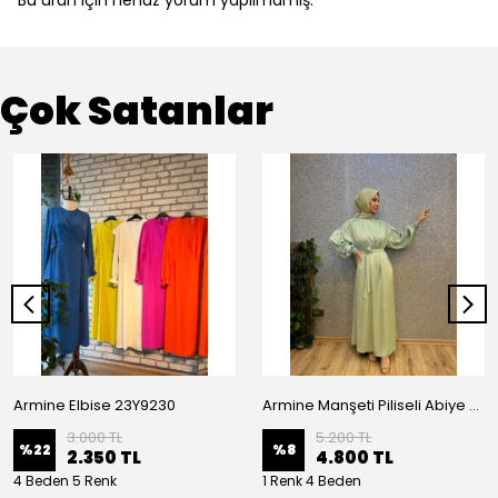
Bu ürün için henüz yorum yapılmamış.
Çok Satanlar
Armine Elbise 23Y9230
Armine Manşeti Piliseli Abiye Elbise 23Y9617
3.000 TL
5.200 TL
%
22
%
8
2.350 TL
4.800 TL
4 Beden 5 Renk
1 Renk 4 Beden