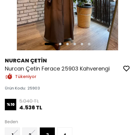
NURCAN ÇETİN
Nurcan Çetin Ferace 25903 Kahverengi
Tükeniyor
Ürün Kodu
:
25903
5.040 TL
%
10
4.536 TL
Beden
1
2
3
4