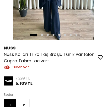
NUSS
Nuss Kolları Triko Taş Broşlu Tunik Pantolon
Cupra Takım Lacivert
Tükeniyor
7.299 TL
%
30
5.109 TL
Beden
1
2