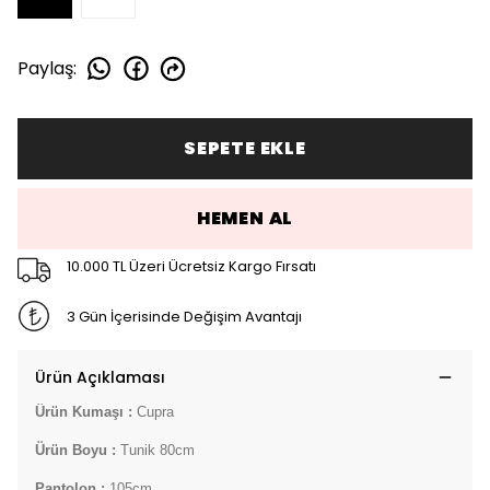
Paylaş
:
SEPETE EKLE
HEMEN AL
10.000 TL Üzeri Ücretsiz Kargo Fırsatı
3 Gün İçerisinde Değişim Avantajı
Ürün Açıklaması
Ürün Kumaşı :
Cupra
Ürün Boyu :
Tunik 80cm
Pantolon :
105cm