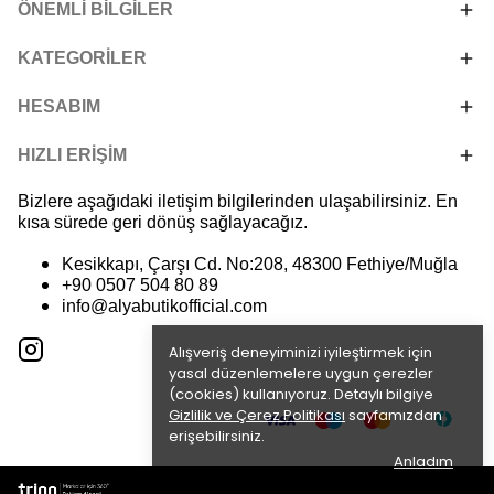
ÖNEMLİ BİLGİLER
KATEGORİLER
HESABIM
HIZLI ERİŞİM
Bizlere aşağıdaki iletişim bilgilerinden ulaşabilirsiniz. En
kısa sürede geri dönüş sağlayacağız.
Kesikkapı, Çarşı Cd. No:208, 48300 Fethiye/Muğla
+90 0507 504 80 89
info@alyabutikofficial.com
Alışveriş deneyiminizi iyileştirmek için
yasal düzenlemelere uygun çerezler
(cookies) kullanıyoruz. Detaylı bilgiye
Gizlilik ve Çerez Politikası
sayfamızdan
erişebilirsiniz.
Anladım