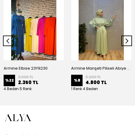
Armine Elbise 23Y9230
Armine Manşeti Piliseli Abiye Elbise 23Y9617
3.000 TL
5.200 TL
%
22
%
8
2.350 TL
4.800 TL
4 Beden 5 Renk
1 Renk 4 Beden