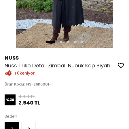
NUSS
Nuss Triko Detalı Zımbalı Nubuk Kap Siyah
Tükeniyor
Ürün Kodu
:
NS-26K6001-1
4.199 TL
%
30
2.940 TL
Beden
1
2