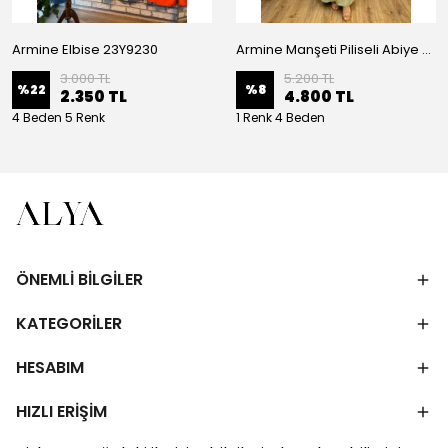
Armine Elbise 23Y9230
Armine Manşeti Piliseli Abiye Elbise 23Y9617
3.000 TL
5.200 TL
%
22
%
8
2.350 TL
4.800 TL
4 Beden 5 Renk
1 Renk 4 Beden
ÖNEMLİ BİLGİLER
KATEGORİLER
HESABIM
HIZLI ERİŞİM