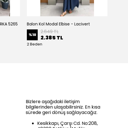
IRKA 5265
Balon Kol Modal Elbise - Lacivert
Balon K
2.649 TL
%
10
%
10
2.385 TL
2 Beden
2 Bede
Bizlere aşağıdaki iletişim
bilgilerinden ulaşabilirsiniz. En kısa
sürede geri dönüş sağlayacağız.
Kesikkapı, Çarşı Cd. No:208,