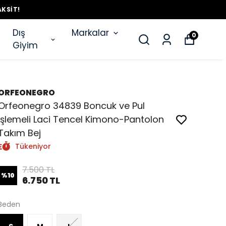
AKSIT!
Dış
Markalar
0
Giyim
ORFEONEGRO
Orfeonegro 34839 Boncuk ve Pul
İşlemeli Laci Tencel Kimono-Pantolon
Takım Bej
Tükeniyor
7.500 TL
%
10
6.750 TL
Beden