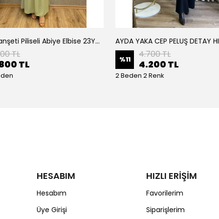
Armine Manşeti Piliseli Abiye Elbise 23Y9617
AYDA YAKA CEP PELUŞ DETAY H
200 TL
4.700 TL
%
11
800 TL
4.200 TL
eden
2 Beden 2 Renk
HESABIM
HIZLI ERİŞİM
Hesabım
Favorilerim
Üye Girişi
Siparişlerim