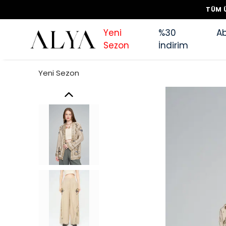
TÜM Ü
Yeni
%30
Ab
Sezon
İndirim
Yeni Sezon