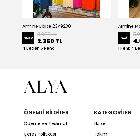
Armine Elbise 23Y9230
Ceremony Etek Ucu Büzgülü Kolları Yarasa Ve Kat Kat Paper Touch Kısa Gömlek S-5145 Ekru
3.000 TL
5.
%
22
%
8
2.350 TL
4.
4 Beden 5 Renk
1 Renk 4 B
ÖNEMLİ BİLGİLER
KATEGORİLER
Ödeme ve Teslimat
Elbise
Çerez Politikası
Takım