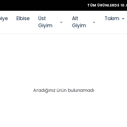
RÜNLERDE 10.000 TL VE ÜZERI ALIŞVERIŞLERDE VADE FARKSIZ 4 T
iye
Elbise
Üst
Alt
Takım
Giyim
Giyim
Aradığınız ürün bulunamadı