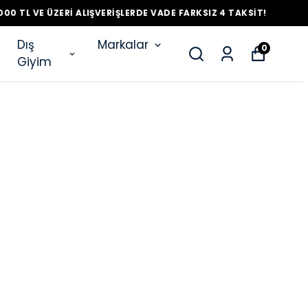
AKSIT!
Dış
Markalar
0
Giyim