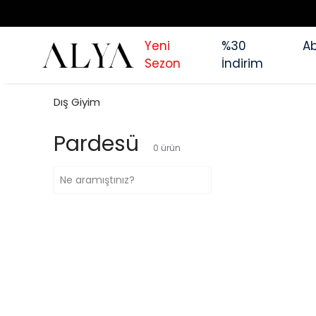
TÜM Ü
Yeni
%30
Ab
Sezon
İndirim
Dış Giyim
Pardesü
0
ürün