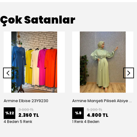
Çok Satanlar
Armine Elbise 23Y9230
Armine Manşeti Piliseli Abiye Elbise 23Y9617
3.000 TL
5.200 TL
%
22
%
8
2.350 TL
4.800 TL
4 Beden 5 Renk
1 Renk 4 Beden