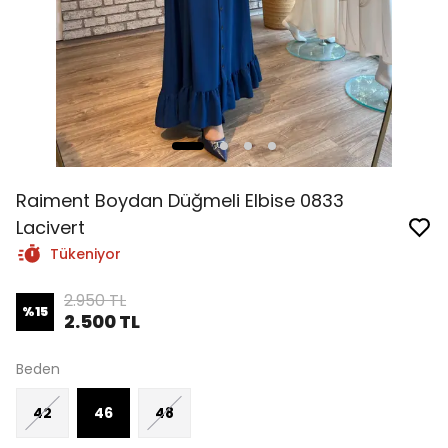
Raiment Boydan Düğmeli Elbise 0833
Lacivert
Tükeniyor
2.950 TL
%
15
2.500 TL
Beden
42
46
48