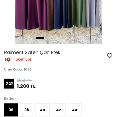
Raiment Saten Çan Etek
Tükeniyor
Ürün Kodu
:
1086
1.550 TL
%
23
1.200 TL
Beden
36
38
40
42
44