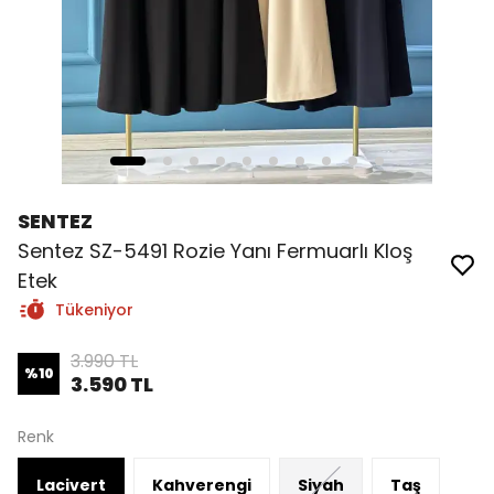
SENTEZ
Sentez SZ-5491 Rozie Yanı Fermuarlı Kloş
Etek
Tükeniyor
3.990 TL
%
10
3.590 TL
Renk
Lacivert
Kahverengi
Siyah
Taş