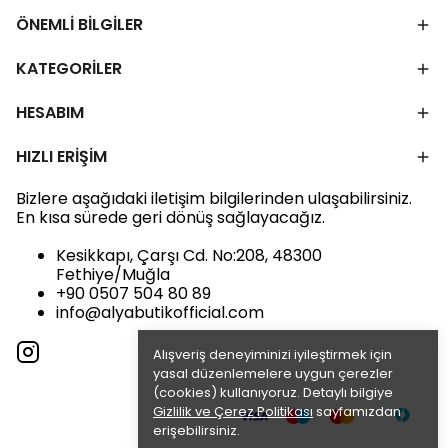
ÖNEMLİ BİLGİLER
KATEGORİLER
HESABIM
HIZLI ERİŞİM
Bizlere aşağıdaki iletişim bilgilerinden ulaşabilirsiniz.
En kısa sürede geri dönüş sağlayacağız.
Kesikkapı, Çarşı Cd. No:208, 48300
Fethiye/Muğla
+90 0507 504 80 89
info@alyabutikofficial.com
Alışveriş deneyiminizi iyileştirmek için
yasal düzenlemelere uygun çerezler
(cookies) kullanıyoruz. Detaylı bilgiye
Gizlilik ve Çerez Politikası
sayfamızdan
erişebilirsiniz.