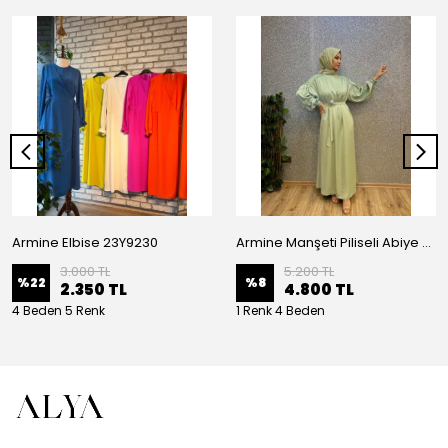
Armine Elbise 23Y9230
Armine Manşeti Piliseli Abiye Elbise 23Y9617
3.000 TL
5.200 TL
%
22
%
8
2.350 TL
4.800 TL
4 Beden 5 Renk
1 Renk 4 Beden