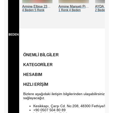
ny
Armine Elbise 23Y9230
Armine Manşeti Piliseli Abiye Elbise 23Y9617
4 Beden 5 Renk
1 Renk 4 Beden
2 Beden 2 R
Ceremony Etek Ucu Büzgülü Kolları Yarasa Ve Kat Kat Paper Touch Kısa Gömlek S-5145 Ekru
BEDEN
ÖNEMLİ BİLGİLER
KATEGORİLER
HESABIM
HIZLI ERİŞİM
Bizlere aşağıdaki iletişim bilgilerinden ulaşabilirsiniz. E
sağlayacağız.
Kesikkapı, Çarşı Cd. No:208, 48300 Fethiye/Muğl
+90 0507 504 80 89