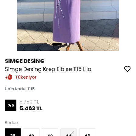
SİMGE DESİNG
Simge Desing Krep Elbise 1115 Lila
Tükeniyor
Ürün Kodu
:
1115
5.750 TL
%
5
5.463 TL
Beden
38
40
42
44
46