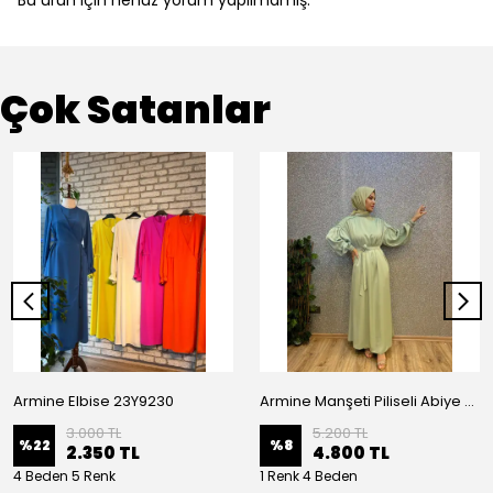
Bu ürün için henüz yorum yapılmamış.
Çok Satanlar
Armine Elbise 23Y9230
Armine Manşeti Piliseli Abiye Elbise 23Y9617
3.000 TL
5.200 TL
%
22
%
8
2.350 TL
4.800 TL
4 Beden 5 Renk
1 Renk 4 Beden