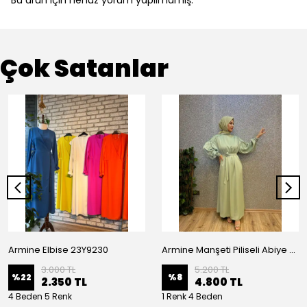
Bu ürün için henüz yorum yapılmamış.
Çok Satanlar
Armine Elbise 23Y9230
Armine Manşeti Piliseli Abiye Elbise 23Y9617
3.000 TL
5.200 TL
%
22
%
8
2.350 TL
4.800 TL
4 Beden 5 Renk
1 Renk 4 Beden