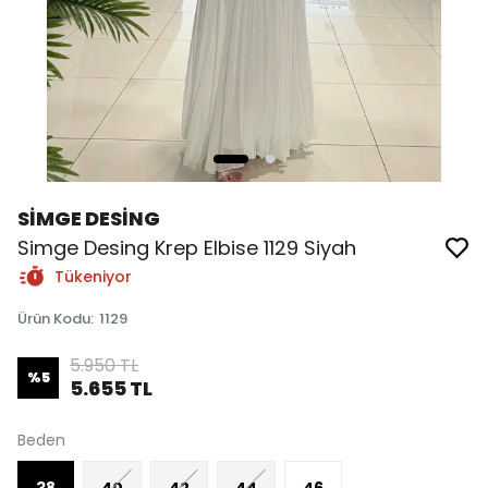
SİMGE DESİNG
Simge Desing Krep Elbise 1129 Siyah
Tükeniyor
Ürün Kodu
:
1129
5.950 TL
%
5
5.655 TL
Beden
38
40
42
44
46