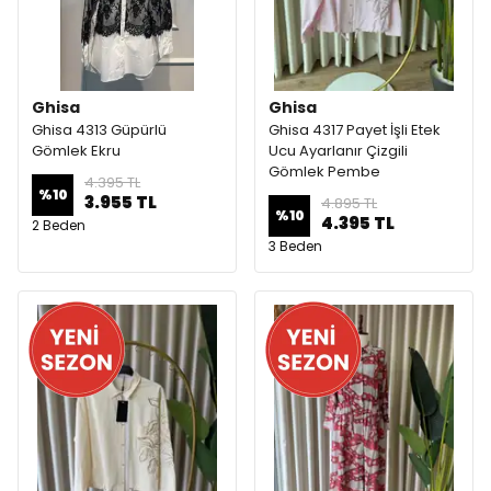
Ghisa
Ghisa
Ghisa 4313 Güpürlü
Ghisa 4317 Payet İşli Etek
Gömlek Ekru
Ucu Ayarlanır Çizgili
Gömlek Pembe
4.395 TL
%
10
3.955 TL
4.895 TL
%
10
4.395 TL
2 Beden
3 Beden