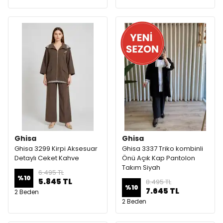
Ghisa
Ghisa
Ghisa 3299 Kirpi Aksesuar
Ghisa 3337 Triko kombinli
Detaylı Ceket Kahve
Önü Açık Kap Pantolon
Takım Siyah
6.495 TL
%
10
5.845 TL
8.495 TL
%
10
7.645 TL
2 Beden
2 Beden