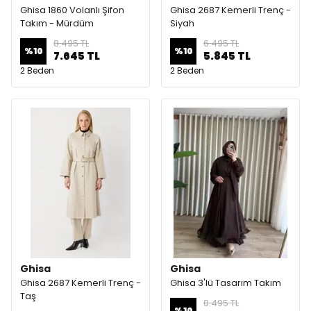
Ghisa 1860 Volanlı Şifon
Ghisa 2687 Kemerli Trenç -
Takım - Mürdüm
Siyah
8.495 TL
6.495 TL
%
10
%
10
7.645 TL
5.845 TL
2 Beden
2 Beden
Ghisa
Ghisa
Ghisa 2687 Kemerli Trenç -
Ghisa 3'lü Tasarım Takım
Taş
8.495 TL
%
10