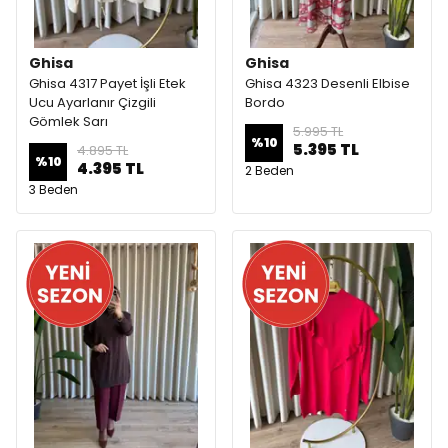
Ghisa
Ghisa
Ghisa 4317 Payet İşli Etek
Ghisa 4323 Desenli Elbise
Ucu Ayarlanır Çizgili
Bordo
Gömlek Sarı
5.995 TL
%
10
5.395 TL
4.895 TL
%
10
4.395 TL
2 Beden
3 Beden