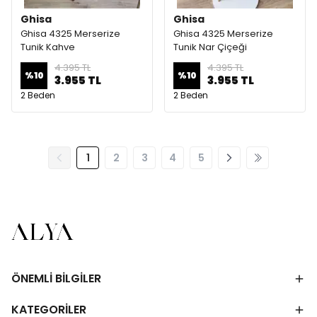
Ghisa
Ghisa
Ghisa 4325 Merserize
Ghisa 4325 Merserize
Tunik Kahve
Tunik Nar Çiçeği
4.395 TL
4.395 TL
%
10
%
10
3.955 TL
3.955 TL
2 Beden
2 Beden
1
2
3
4
5
ÖNEMLİ BİLGİLER
KATEGORİLER