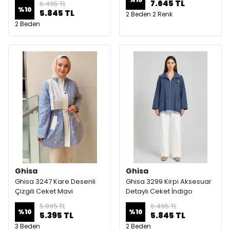
7.645 TL
6.495 TL
%
10
5.845 TL
2 Beden 2 Renk
2 Beden
Ghisa
Ghisa
Ghisa 3247 Kare Desenli
Ghisa 3299 Kirpi Aksesuar
Çizgili Ceket Mavi
Detaylı Ceket İndigo
5.995 TL
6.495 TL
%
10
%
10
5.395 TL
5.845 TL
3 Beden
2 Beden