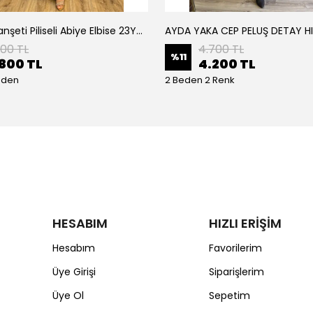
Armine Manşeti Piliseli Abiye Elbise 23Y9617
AYDA YAKA CEP PELUŞ DETAY H
200 TL
4.700 TL
%
11
800 TL
4.200 TL
eden
2 Beden 2 Renk
HESABIM
HIZLI ERİŞİM
Hesabım
Favorilerim
Üye Girişi
Siparişlerim
Üye Ol
Sepetim