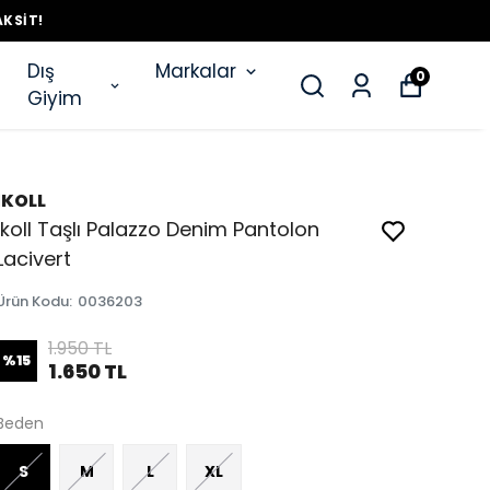
AKSIT!
Dış
Markalar
0
Giyim
İKOLL
İkoll Taşlı Palazzo Denim Pantolon
Lacivert
Ürün Kodu
:
0036203
1.950 TL
%
15
1.650 TL
Beden
S
M
L
XL