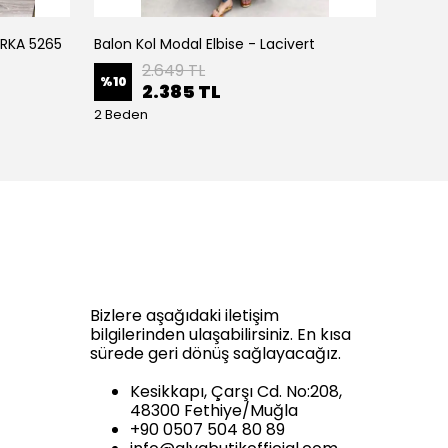
IRKA 5265
Balon Kol Modal Elbise - Lacivert
Balon K
2.649 TL
%
10
%
10
2.385 TL
2 Beden
2 Bede
Bizlere aşağıdaki iletişim
bilgilerinden ulaşabilirsiniz. En kısa
sürede geri dönüş sağlayacağız.
Kesikkapı, Çarşı Cd. No:208,
48300 Fethiye/Muğla
+90 0507 504 80 89