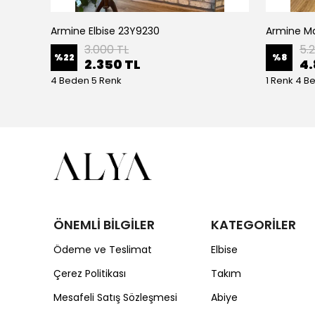
Armine Elbise 23Y9230
Ceremony Etek Ucu Büzgülü Kolları Yarasa Ve Kat Kat Paper Touch Kısa Gömlek S-5145 Ekru
3.000 TL
5.
%
22
%
8
2.350 TL
4.
4 Beden 5 Renk
1 Renk 4 B
ÖNEMLİ BİLGİLER
KATEGORİLER
Ödeme ve Teslimat
Elbise
Çerez Politikası
Takım
Mesafeli Satış Sözleşmesi
Abiye