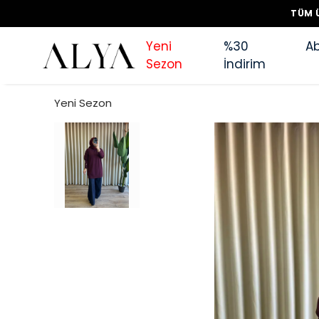
TÜM Ü
Yeni
%30
Ab
Sezon
İndirim
Yeni Sezon