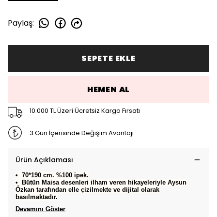
Paylaş
:
SEPETE EKLE
HEMEN AL
10.000 TL Üzeri Ücretsiz Kargo Fırsatı
3 Gün İçerisinde Değişim Avantajı
Ürün Açıklaması
•⁠ ⁠70*190 cm. %100 ipek.
•⁠ ⁠Bütün Maisa desenleri ilham veren hikayeleriyle Aysun
Özkan tarafından elle çizilmekte ve dijital olarak
basılmaktadır.
Devamını Göster