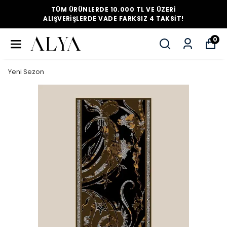
TÜM ÜRÜNLERDE 10.000 TL VE ÜZERI
ALIŞVERIŞLERDE VADE FARKSIZ 4 TAKSIT!
0
Yeni Sezon