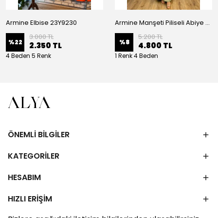
Armine Elbise 23Y9230
Armine Manşeti Piliseli Abiye Elbise 23Y9617
3.000 TL
5.200 TL
%
22
%
8
2.350 TL
4.800 TL
4 Beden 5 Renk
1 Renk 4 Beden
ÖNEMLİ BİLGİLER
KATEGORİLER
HESABIM
HIZLI ERİŞİM