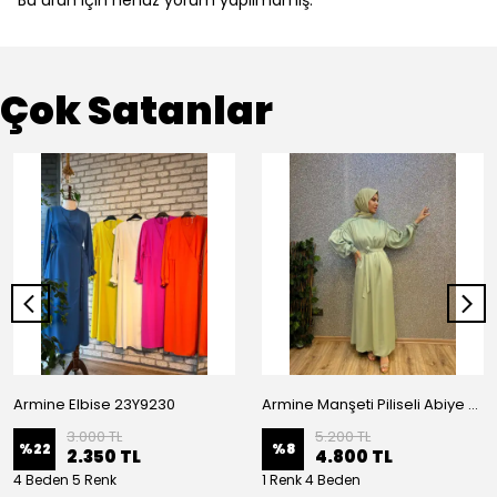
Bu ürün için henüz yorum yapılmamış.
Çok Satanlar
Armine Elbise 23Y9230
Armine Manşeti Piliseli Abiye Elbise 23Y9617
3.000 TL
5.200 TL
%
22
%
8
2.350 TL
4.800 TL
4 Beden 5 Renk
1 Renk 4 Beden