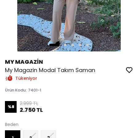
MY MAGAZİN
My Magazin Modal Takım Saman
Tükeniyor
Ürün Kodu
:
7401-1
2.999 TL
%
8
2.750 TL
Beden
1
2
3