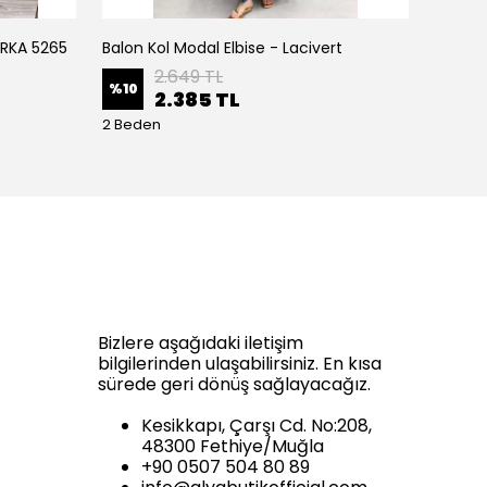
IRKA 5265
Balon Kol Modal Elbise - Lacivert
Balon K
2.649 TL
%
10
%
10
2.385 TL
2 Beden
2 Bede
Bizlere aşağıdaki iletişim
bilgilerinden ulaşabilirsiniz. En kısa
sürede geri dönüş sağlayacağız.
Kesikkapı, Çarşı Cd. No:208,
48300 Fethiye/Muğla
+90 0507 504 80 89