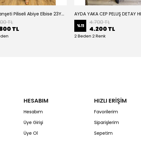
Armine Manşeti Piliseli Abiye Elbise 23Y9617
AYDA YAKA CEP PELUŞ DETAY H
200 TL
4.700 TL
%
11
800 TL
4.200 TL
eden
2 Beden 2 Renk
HESABIM
HIZLI ERİŞİM
Hesabım
Favorilerim
Üye Girişi
Siparişlerim
Üye Ol
Sepetim