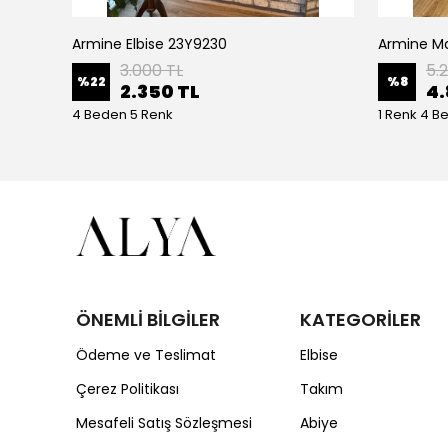
Armine Elbise 23Y9230
Ceremony Etek Ucu Büzgülü Kolları Yarasa Ve Kat Kat Paper Touch Kısa Gömlek S-5145 Ekru
3.000 TL
5.
%
22
%
8
2.350 TL
4.
4 Beden 5 Renk
1 Renk 4 B
ÖNEMLİ BİLGİLER
KATEGORİLER
Ödeme ve Teslimat
Elbise
Çerez Politikası
Takım
Mesafeli Satış Sözleşmesi
Abiye