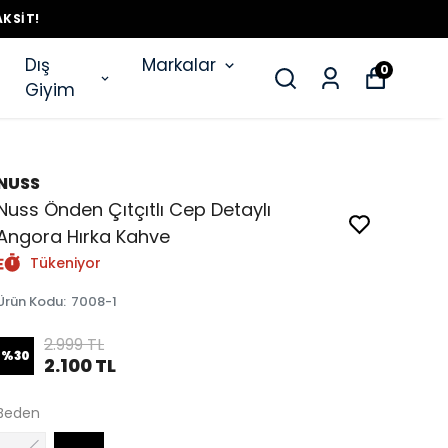
AKSIT!
Dış
Markalar
0
Giyim
NUSS
Nuss Önden Çıtçıtlı Cep Detaylı
Angora Hırka Kahve
Tükeniyor
Ürün Kodu
:
7008-1
2.999 TL
%
30
2.100 TL
Beden