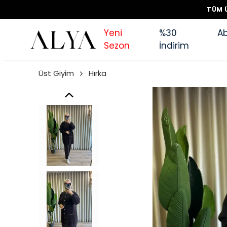
TÜM Ü
Yeni
%30
Ab
Sezon
İndirim
Üst Giyim
Hırka