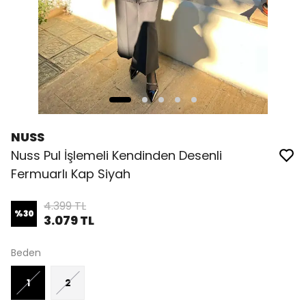
NUSS
Nuss Pul İşlemeli Kendinden Desenli
Fermuarlı Kap Siyah
4.399 TL
%
30
3.079 TL
Beden
1
2