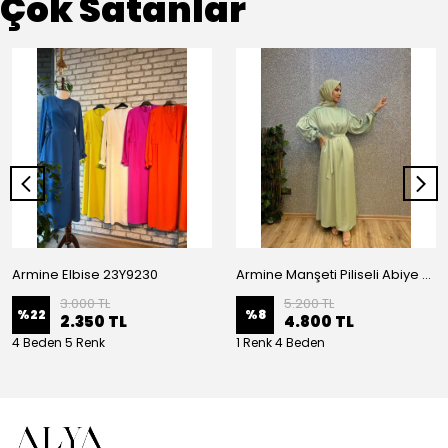
Çok Satanlar
Armine Elbise 23Y9230
Armine Manşeti Piliseli Abiye Elbise 23Y9617
3.000 TL
5.200 TL
%
22
%
8
2.350 TL
4.800 TL
4 Beden 5 Renk
1 Renk 4 Beden