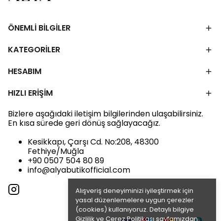
ÖNEMLİ BİLGİLER
KATEGORİLER
HESABIM
HIZLI ERİŞİM
Bizlere aşağıdaki iletişim bilgilerinden ulaşabilirsiniz.
En kısa sürede geri dönüş sağlayacağız.
Kesikkapı, Çarşı Cd. No:208, 48300
Fethiye/Muğla
+90 0507 504 80 89
info@alyabutikofficial.com
Alışveriş deneyiminizi iyileştirmek için
yasal düzenlemelere uygun çerezler
(cookies) kullanıyoruz. Detaylı bilgiye
Gizlilik ve Çerez Politikası
sayfamızdan