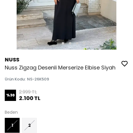
NUSS
Nuss Zigzag Desenli Merserize Elbise Siyah
Ürün Kodu
:
NS-26K509
2.999 TL
%
30
2.100 TL
Beden
1
2