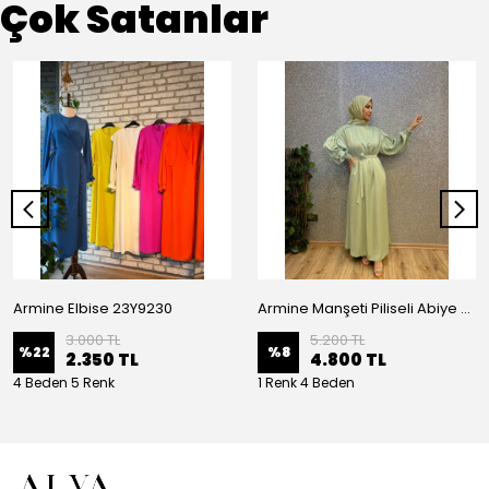
Çok Satanlar
Armine Elbise 23Y9230
Armine Manşeti Piliseli Abiye Elbise 23Y9617
3.000 TL
5.200 TL
%
22
%
8
2.350 TL
4.800 TL
4 Beden 5 Renk
1 Renk 4 Beden