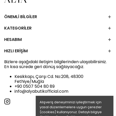
ÖNEMLİ BİLGİLER
KATEGORİLER
HESABIM
HIZLI ERİŞİM
Bizlere aşağıdaki iletişim bilgilerinden ulaşabilirsiniz.
En kısa sürede geri dönüş sağlayacağız.
Kesikkapı, Çarşı Cd. No:208, 48300
Fethiye/Muğla
+90 0507 504 80 89
info@alyabutikofficial.com
Alışveriş deneyiminizi iyileştirmek için
yasal düzenlemelere uygun çerezler
(cookies) kullanıyoruz. Detaylı bilgiye