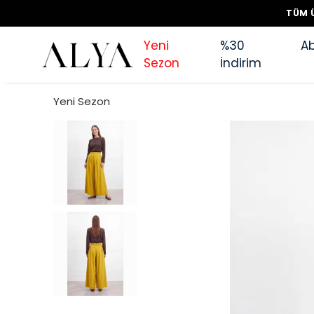
TÜM Ü
Yeni
%30
Ab
Sezon
İndirim
Yeni Sezon