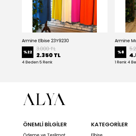
Armine Elbise 23Y9230
Ceremony Etek Ucu Büzgülü Kolları Yarasa Ve Kat Kat Paper Touch Kısa Gömlek S-5145 Ekru
3.000 TL
5.
%
22
%
8
2.350 TL
4.
4 Beden 5 Renk
1 Renk 4 B
ÖNEMLİ BİLGİLER
KATEGORİLER
Ödeme ve Teslimat
Elbise