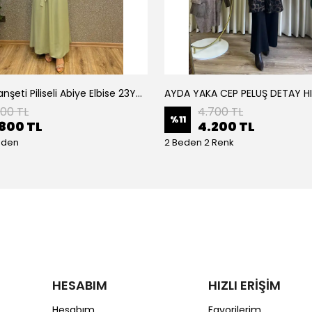
Armine Manşeti Piliseli Abiye Elbise 23Y9617
AYDA YAKA CEP PELUŞ DETAY H
200 TL
4.700 TL
%
11
800 TL
4.200 TL
eden
2 Beden 2 Renk
HESABIM
HIZLI ERİŞİM
Hesabım
Favorilerim