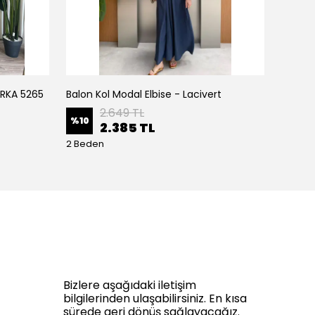
IRKA 5265
Balon Kol Modal Elbise - Lacivert
Balon K
2.649 TL
%
10
%
10
2.385 TL
2 Beden
2 Bede
Bizlere aşağıdaki iletişim
bilgilerinden ulaşabilirsiniz. En kısa
sürede geri dönüş sağlayacağız.