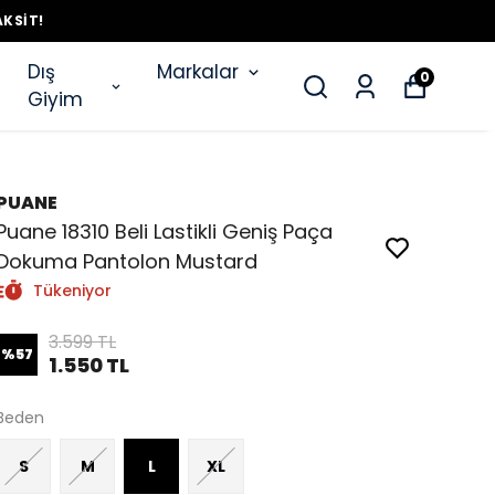
AKSIT!
Dış
Markalar
0
Giyim
PUANE
Puane 18310 Beli Lastikli Geniş Paça
Dokuma Pantolon Mustard
Tükeniyor
3.599 TL
%
57
1.550 TL
Beden
S
M
L
XL