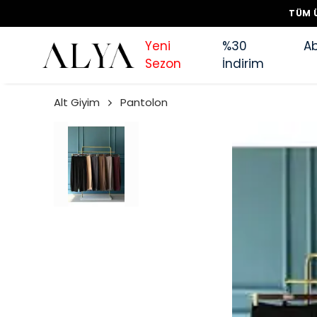
TÜM Ü
Yeni
%30
Ab
Sezon
İndirim
Alt Giyim
Pantolon