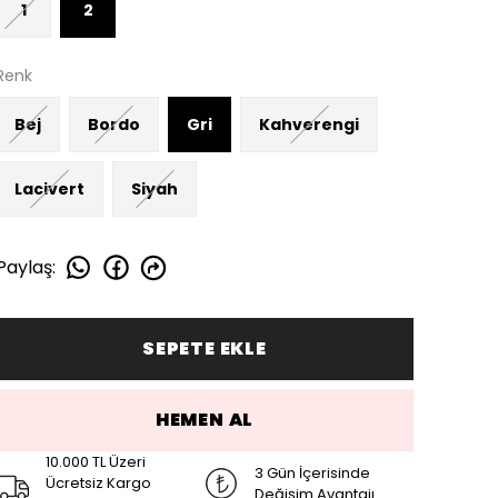
1
2
Renk
Bej
Bordo
Gri
Kahverengi
Lacivert
Siyah
Paylaş
:
SEPETE EKLE
HEMEN AL
10.000 TL Üzeri
3 Gün İçerisinde
Ücretsiz Kargo
Değişim Avantajı