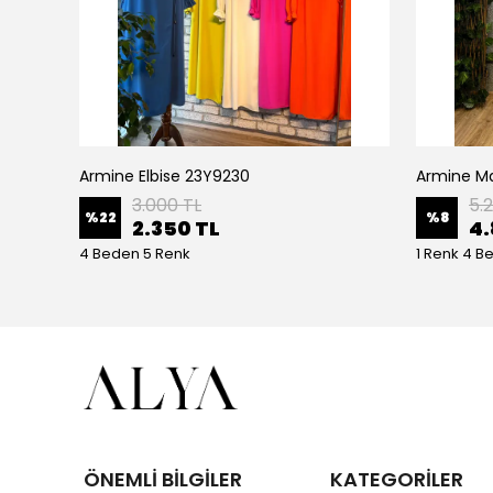
Armine Elbise 23Y9230
Ceremony Etek Ucu Büzgülü Kolları Yarasa Ve Kat Kat Paper Touch Kısa Gömlek S-5145 Ekru
3.000 TL
5.
%
22
%
8
2.350 TL
4.
4 Beden 5 Renk
1 Renk 4 B
ÖNEMLİ BİLGİLER
KATEGORİLER