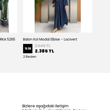
IRKA 5265
Balon Kol Modal Elbise - Lacivert
Balon K
2.649 TL
%
10
%
10
2.385 TL
2 Beden
2 Bede
Bizlere aşağıdaki iletişim