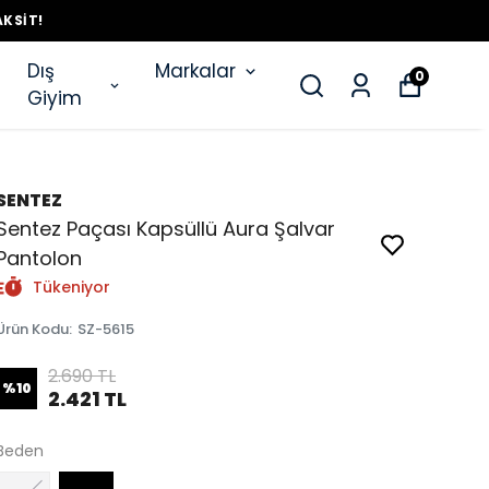
AKSIT!
Dış
Markalar
0
Giyim
SENTEZ
Sentez Paçası Kapsüllü Aura Şalvar
Pantolon
Tükeniyor
Ürün Kodu
:
SZ-5615
2.690 TL
%
10
2.421 TL
Beden