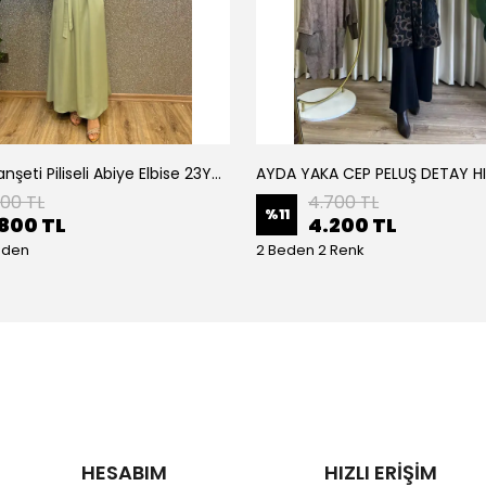
Armine Manşeti Piliseli Abiye Elbise 23Y9617
AYDA YAKA CEP PELUŞ DETAY H
200 TL
4.700 TL
%
11
800 TL
4.200 TL
eden
2 Beden 2 Renk
HESABIM
HIZLI ERİŞİM